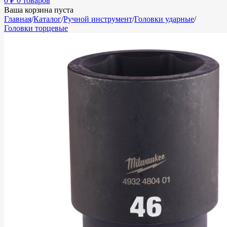
0
₽
0 товаров
Ваша корзина пуста
Главная
/
Каталог
/
Ручной инструмент
/
Головки ударные
/
Головки торцевые