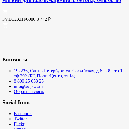
мягкий для высокмарочного бетона, Grit 60-80
FVEC2XHF6080
3 742
₽
Контакты
192236, Санкт-Петербург, ул. Софийская, д.6, к.8, стр.1,
оф.392 (БЦ ПолисЦентр, эт.14)
8 800 25 053 25
info@ss-pt.com
Обратная связь
Social Icons
Facebook
Twitter
Flickr