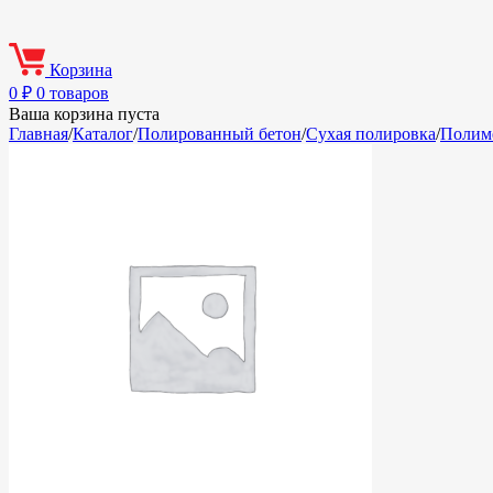
Корзина
0
₽
0 товаров
Ваша корзина пуста
Главная
/
Каталог
/
Полированный бетон
/
Сухая полировка
/
Полиме