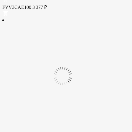
FVV3CAE100
3 377
₽