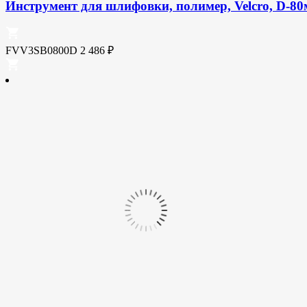
Инструмент для шлифовки, полимер, Velcro, D-80м
FVV3SB0800D
2 486
₽