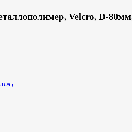
аллополимер, Velcro, D-80мм,
(D-80)