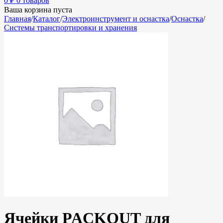
0
₽
0 товаров
Ваша корзина пуста
Главная
/
Каталог
/
Электроинструмент и оснастка
/
Оснастка
/
Системы транспортировки и хранения
Ячейки PACKOUT для