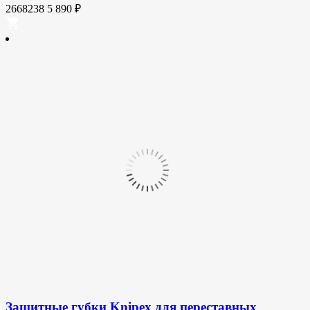
2668238
5 890
₽
Защитные губки Knipex для переставных