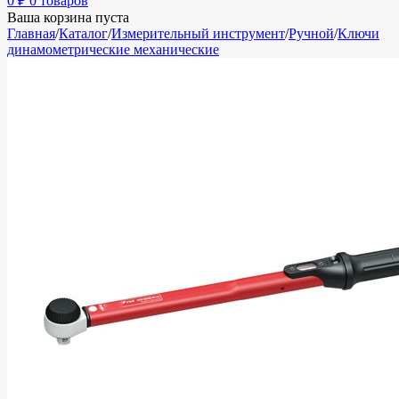
0
₽
0 товаров
Ваша корзина пуста
Главная
/
Каталог
/
Измерительный инструмент
/
Ручной
/
Ключи
динамометрические механические