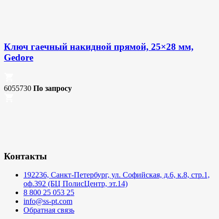
Ключ гаечный накидной прямой, 25×28 мм,
Gedore
6055730
По запросу
Контакты
192236, Санкт-Петербург, ул. Софийская, д.6, к.8, стр.1,
оф.392 (БЦ ПолисЦентр, эт.14)
8 800 25 053 25
info@ss-pt.com
Обратная связь