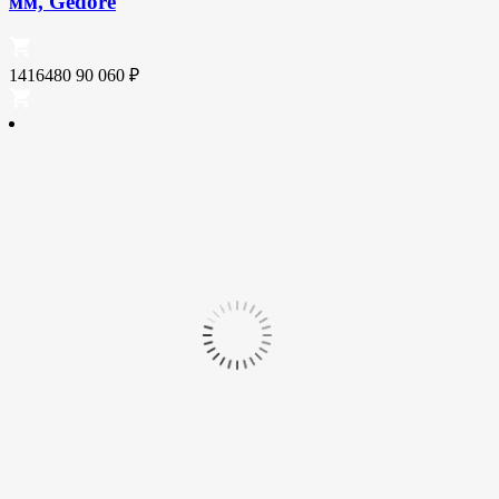
мм, Gedore
1416480
90 060
₽