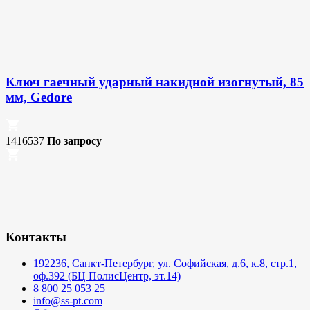
Ключ гаечный ударный накидной изогнутый, 85
мм, Gedore
1416537
По запросу
Контакты
192236, Санкт-Петербург, ул. Софийская, д.6, к.8, стр.1,
оф.392 (БЦ ПолисЦентр, эт.14)
8 800 25 053 25
info@ss-pt.com