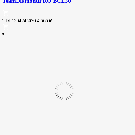
TeamDiamondPRO BCL30
TDP1204245030
4 565
₽