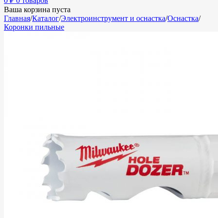
0
₽
0 товаров
Ваша корзина пуста
Главная
/
Каталог
/
Электроинструмент и оснастка
/
Оснастка
/
Коронки пильные