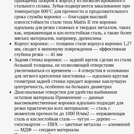
приварены лазером к корпусу из низколегированного
стального сплава. Зубья подвергаются закаливанию при
температуре 600’С для прочности и продолжительного
срока службы коронки — благодаря высокой
износостойкости стали типа Matrix II эти коронки
идеальны для резки сложных и твердых металлов, таких
как, нержавеющая и кислотостойкая сталь, а также более
мягких материалов, например, древисины
Корпус коронки: — толщина стали корпуса коронки 1,27
мм, сводит к минимуму повреждения — эффективная
глубина резки — 41 мм
Задняя стенка коронки: — задний щиток сделан из стали
большой толщины, не позволяющей отверстиям
увеличиваться со временем — 4 отверстия в основании
для легкого крепления хвостовика — идеально круглая
геометрия задней стенки придает коронке наилучшую
центричность, особенно на больших диаметрах
Диагональные отверстия для удобства выбивания
остатков материала Применение — данные
высококачественные коронки идеально подходят для
резки практически всех материалов: — сталь с
моментом прочности до 1000 Н/мм2 — нержавеющая
сталь и кислостойкая сталь — чугун — дерево —
гипсокартон — ПВХ — цветные металлы — алюминий
— МДФ — сендвич материалы