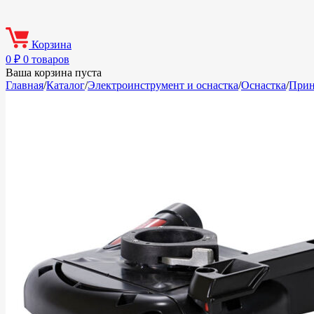
Корзина
0
₽
0 товаров
Ваша корзина пуста
Главная
/
Каталог
/
Электроинструмент и оснастка
/
Оснастка
/
Прин