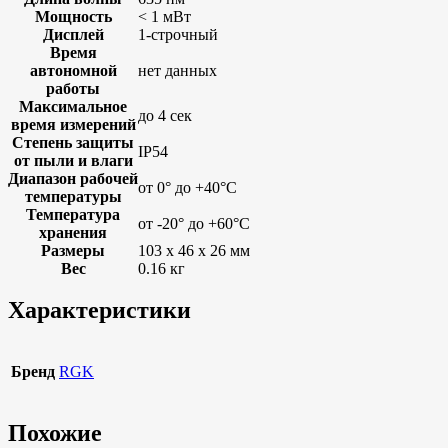
Мощность
< 1 мВт
Дисплей
1-строчный
Время
автономной
нет данных
работы
Максимальное
до 4 сек
время измерений
Степень защиты
IP54
от пыли и влаги
Диапазон рабочей
от 0° до +40°С
температуры
Температура
от -20° до +60°С
хранения
Размеры
103 х 46 х 26 мм
Вес
0.16 кг
Характеристики
Бренд
RGK
Похожие