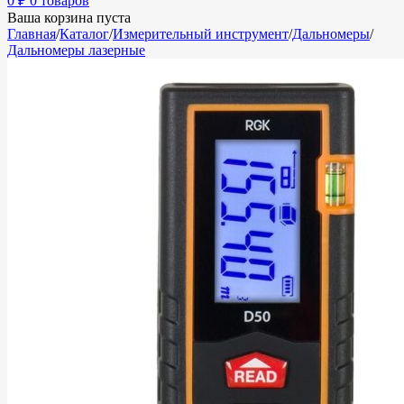
0
₽
0 товаров
Ваша корзина пуста
Главная
/
Каталог
/
Измерительный инструмент
/
Дальномеры
/
Дальномеры лазерные