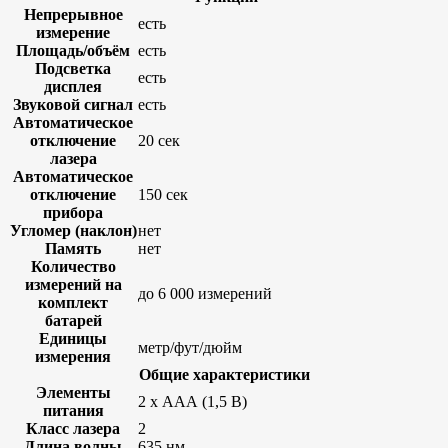
Непрерывное
есть
измерение
Площадь/объём
есть
Подсветка
есть
дисплея
Звуковой сигнал
есть
Автоматическое
отключение
20 сек
лазера
Автоматическое
отключение
150 сек
прибора
Угломер (наклон)
нет
Память
нет
Количество
измерений на
до 6 000 измерений
комплект
батарей
Единицы
метр/фут/дюйм
измерения
Общие характеристики
Элементы
2 х ААА (1,5 В)
питания
Класс лазера
2
Длина волны
635 нм