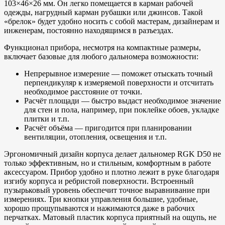
103×46×26 мм. Он легко помещается в карман рабочей
одежды, нагрудный карман рубашки или джинсов. Такой
«брелок» будет удобно носить с собой мастерам, дизайнерам и
инженерам, постоянно находящимся в разъездах.
Функционал прибора, несмотря на компактные размеры,
включает базовые для любого дальномера возможности:
Непрерывное измерение — поможет отыскать точный
перпендикуляр к измеряемой поверхности и отсчитать
необходимое расстояние от точки.
Расчёт площади — быстро выдаст необходимое значение
для стен и пола, например, при поклейке обоев, укладке
плитки и т.п.
Расчёт объёма — пригодится при планировании
вентиляции, отопления, освещения и т.п.
Эргономичный дизайн корпуса делает дальномер RGK D50 не
только эффективным, но и стильным, комфортным в работе
аксессуаром. Прибор удобно и плотно лежит в руке благодаря
изгибу корпуса и ребристой поверхности. Встроенный
пузырьковый уровень обеспечит точное выравнивание при
измерениях. Три кнопки управления большие, удобные,
хорошо прощупываются и нажимаются даже в рабочих
перчатках. Матовый пластик корпуса приятный на ощупь, не