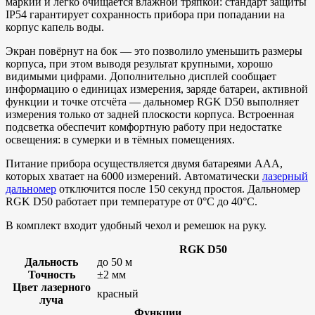
маркий и легко очищается влажной тряпкой: стандарт защиты
IP54 гарантирует сохранность прибора при попадании на
корпус капель воды.
Экран повёрнут на бок — это позволило уменьшить размеры
корпуса, при этом выводя результат крупными, хорошо
видимыми цифрами. Дополнительно дисплей сообщает
информацию о единицах измерения, заряде батареи, активной
функции и точке отсчёта — дальномер RGK D50 выполняет
измерения только от задней плоскости корпуса. Встроенная
подсветка обеспечит комфортную работу при недостатке
освещения: в сумерки и в тёмных помещениях.
Питание прибора осуществляется двумя батареями ААА,
которых хватает на 6000 измерений. Автоматически
лазерный
дальномер
отключится после 150 секунд простоя. Дальномер
RGK D50 работает при температуре от 0°C до 40°C.
В комплект входит удобный чехол и ремешок на руку.
RGK D50
Дальность
до 50 м
Точность
±2 мм
Цвет лазерного
красный
луча
Функции