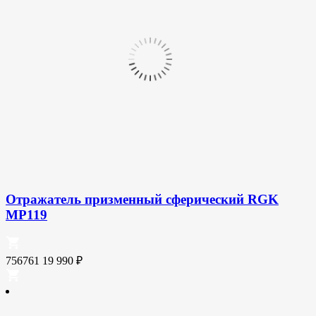
Отражатель призменный сферический RGK
MP119
756761
19 990
₽