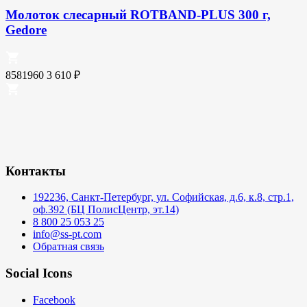
Молоток слесарный ROTBAND-PLUS 300 г,
Gedore
8581960
3 610
₽
Контакты
192236, Санкт-Петербург, ул. Софийская, д.6, к.8, стр.1,
оф.392 (БЦ ПолисЦентр, эт.14)
8 800 25 053 25
info@ss-pt.com
Обратная связь
Social Icons
Facebook