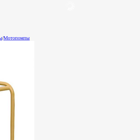
ы
/
Мотопомпы