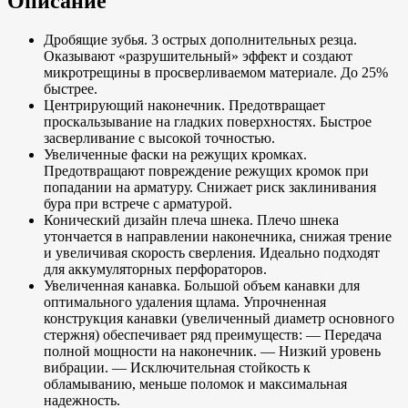
Описание
Дробящие зубья. 3 острых дополнительных резца.
Оказывают «разрушительный» эффект и создают
микротрещины в просверливаемом материале. До 25%
быстрее.
Центрирующий наконечник. Предотвращает
проскальзывание на гладких поверхностях. Быстрое
засверливание с высокой точностью.
Увеличенные фаски на режущих кромках.
Предотвращают повреждение режущих кромок при
попадании на арматуру. Снижает риск заклинивания
бура при встрече с арматурой.
Конический дизайн плеча шнека. Плечо шнека
утончается в направлении наконечника, снижая трение
и увеличивая скорость сверления. Идеально подходят
для аккумуляторных перфораторов.
Увеличенная канавка. Большой объем канавки для
оптимального удаления щлама. Упрочненная
конструкция канавки (увеличенный диаметр основного
стержня) обеспечивает ряд преимуществ: — Передача
полной мощности на наконечник. — Низкий уровень
вибрации. — Исключительная стойкость к
обламыванию, меньше поломок и максимальная
надежность.