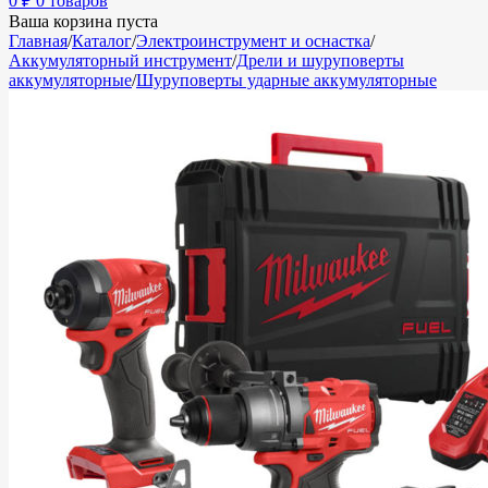
0
₽
0 товаров
Ваша корзина пуста
Главная
/
Каталог
/
Электроинструмент и оснастка
/
Аккумуляторный инструмент
/
Дрели и шуруповерты
аккумуляторные
/
Шуруповерты ударные аккумуляторные