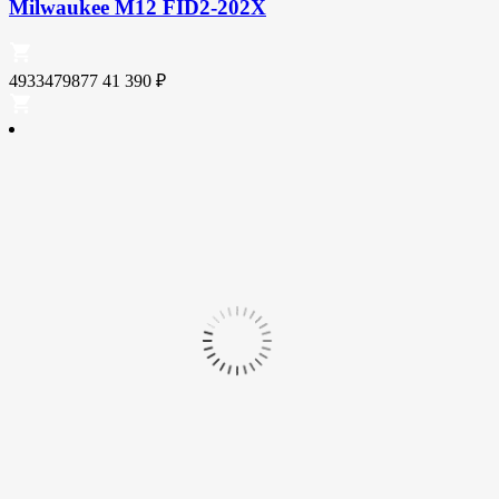
Milwaukee M12 FID2-202X
4933479877
41 390
₽