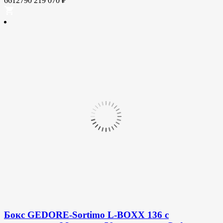
6612790
219 070
₽
Бокс GEDORE-Sortimo L-BOXX 136 с