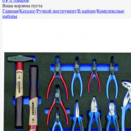
0
₽
0 товаров
Ваша корзина пуста
Главная
/
Каталог
/
Ручной инструмент
/
В наборе
/
Комплексные
наборы