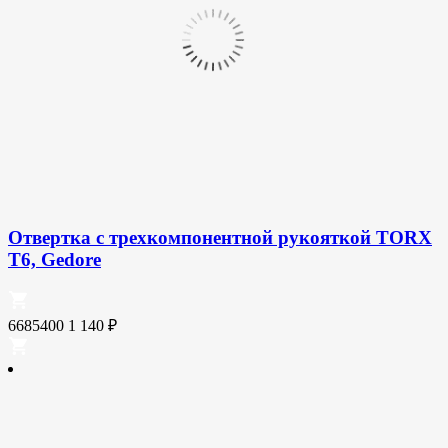
Отвертка с трехкомпонентной рукояткой TORX
T6, Gedore
6685400
1 140
₽