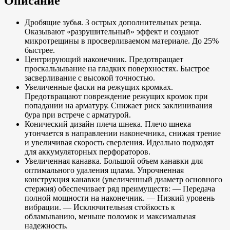
Описание
Дробящие зубья. 3 острых дополнительных резца.
Оказывают «разрушительный» эффект и создают
микротрещины в просверливаемом материале. До 25%
быстрее.
Центрирующий наконечник. Предотвращает
проскальзывание на гладких поверхностях. Быстрое
засверливание с высокой точностью.
Увеличенные фаски на режущих кромках.
Предотвращают повреждение режущих кромок при
попадании на арматуру. Снижает риск заклинивания
бура при встрече с арматурой.
Конический дизайн плеча шнека. Плечо шнека
утончается в направлении наконечника, снижая трение
и увеличивая скорость сверления. Идеально подходят
для аккумуляторных перфораторов.
Увеличенная канавка. Большой объем канавки для
оптимального удаления щлама. Упрочненная
конструкция канавки (увеличенный диаметр основного
стержня) обеспечивает ряд преимуществ: — Передача
полной мощности на наконечник. — Низкий уровень
вибрации. — Исключительная стойкость к
обламыванию, меньше поломок и максимальная
надежность.