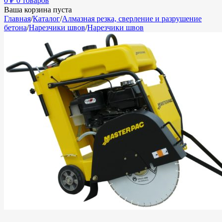
0
₽
0 товаров
Ваша корзина пуста
Главная
/
Каталог
/
Алмазная резка, сверление и разрушение
бетона
/
Нарезчики швов
/
Нарезчики швов