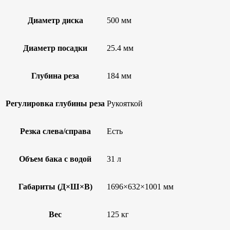
Диаметр диска
500 мм
Диаметр посадки
25.4 мм
Глубина реза
184 мм
Регулировка глубины реза
Рукояткой
Резка слева/справа
Есть
Объем бака с водой
31 л
Габариты (Д×Ш×В)
1696×632×1001 мм
Вес
125 кг