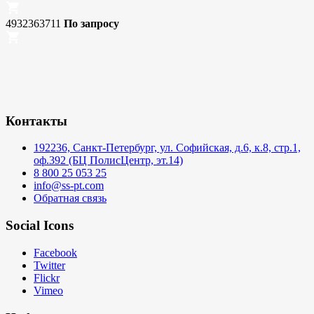
4932363711
По запросу
Контакты
192236, Санкт-Петербург, ул. Софийская, д.6, к.8, стр.1,
оф.392 (БЦ ПолисЦентр, эт.14)
8 800 25 053 25
info@ss-pt.com
Обратная связь
Social Icons
Facebook
Twitter
Flickr
Vimeo