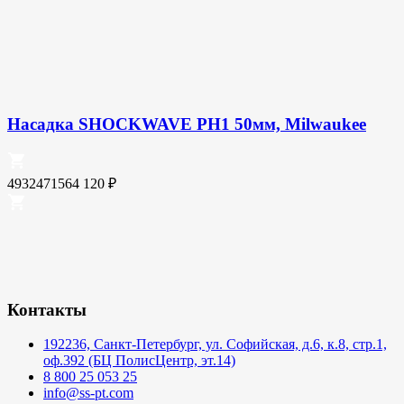
Насадка SHOCKWAVE PH1 50мм, Milwaukee
4932471564
120
₽
Контакты
192236, Санкт-Петербург, ул. Софийская, д.6, к.8, стр.1,
оф.392 (БЦ ПолисЦентр, эт.14)
8 800 25 053 25
info@ss-pt.com