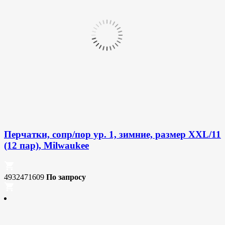
Перчатки, сопр/пор ур. 1, зимние, размер XXL/11
(12 пар), Milwaukee
4932471609
По запросу