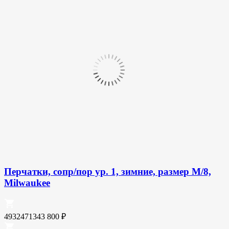
Перчатки, сопр/пор ур. 1, зимние, размер M/8,
Milwaukee
4932471343
800
₽