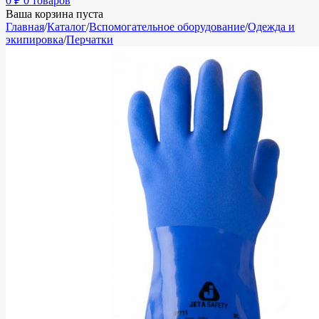
0
₽
0 товаров
Ваша корзина пуста
Главная
/
Каталог
/
Вспомогательное оборудование
/
Одежда и
экипировка
/
Перчатки