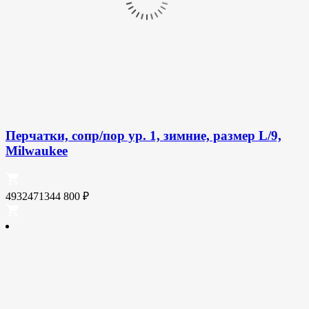
Перчатки, сопр/пор ур. 1, зимние, размер L/9,
Milwaukee
4932471344
800
₽