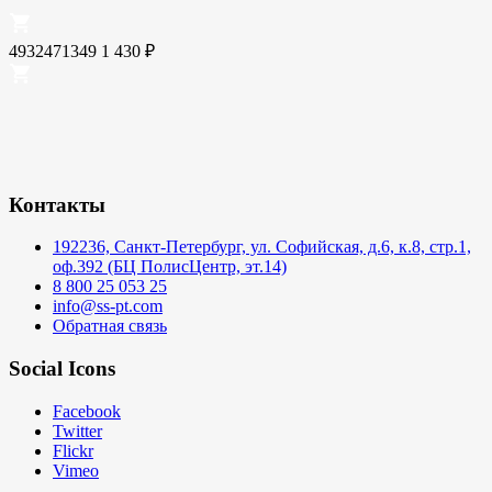
4932471349
1 430
₽
Контакты
192236, Санкт-Петербург, ул. Софийская, д.6, к.8, стр.1,
оф.392 (БЦ ПолисЦентр, эт.14)
8 800 25 053 25
info@ss-pt.com
Обратная связь
Social Icons
Facebook
Twitter
Flickr
Vimeo