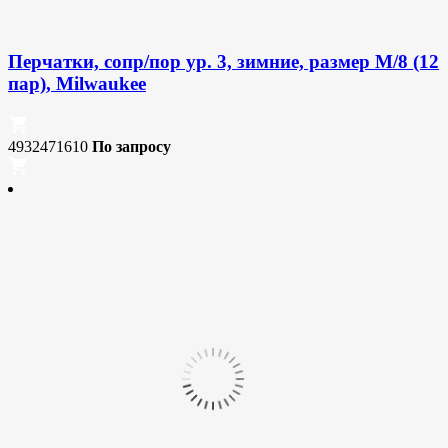
Перчатки, сопр/пор ур. 3, зимние, размер M/8 (12
пар), Milwaukee
4932471610
По запросу