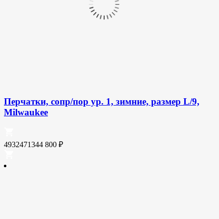
Перчатки, сопр/пор ур. 1, зимние, размер L/9,
Milwaukee
4932471344
800
₽