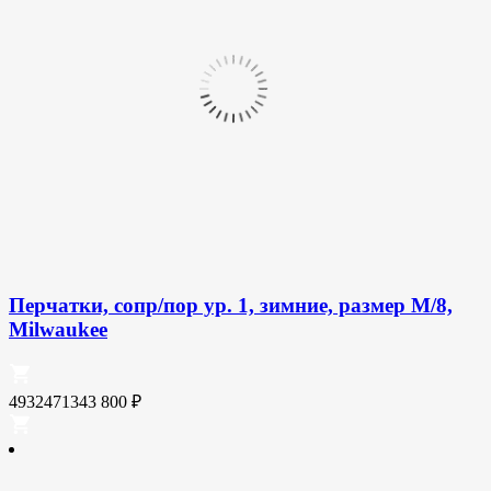
Перчатки, сопр/пор ур. 1, зимние, размер M/8,
Milwaukee
4932471343
800
₽