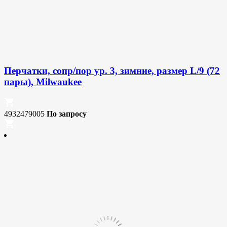
Перчатки, сопр/пор ур. 3, зимние, размер L/9 (72
пары), Milwaukee
4932479005
По запросу