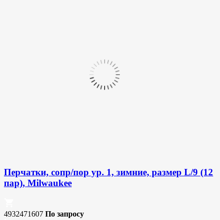
Перчатки, сопр/пор ур. 1, зимние, размер L/9 (12
пар), Milwaukee
4932471607
По запросу