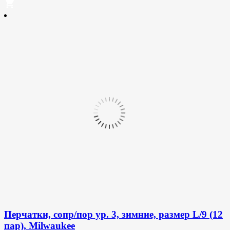
Перчатки, сопр/пор ур. 3, зимние, размер L/9 (12
пар), Milwaukee