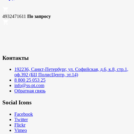
4932471611
По запросу
Контакты
192236, Санкт-Петербург, ул. Софийская, д.6, к.8, стр.1,
оф.392 (БЦ ПолисЦентр, эт.14)
8 800 25 053 25
info@ss-pt.com
Обратная связь
Social Icons
Facebook
Twitter
Flickr
Vimeo