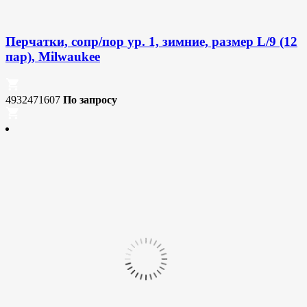
Перчатки, сопр/пор ур. 1, зимние, размер L/9 (12
пар), Milwaukee
4932471607
По запросу