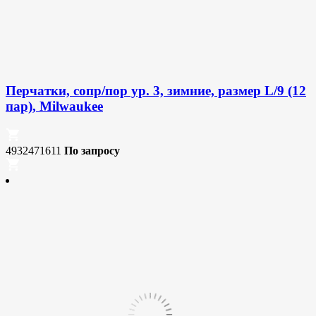
Перчатки, сопр/пор ур. 3, зимние, размер L/9 (12
пар), Milwaukee
4932471611
По запросу