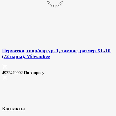
Перчатки, сопр/пор ур. 1, зимние, размер XL/10
(72 пары), Milwaukee
4932479002
По запросу
Контакты