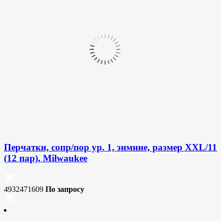
Перчатки, сопр/пор ур. 1, зимние, размер XXL/11
(12 пар), Milwaukee
4932471609
По запросу