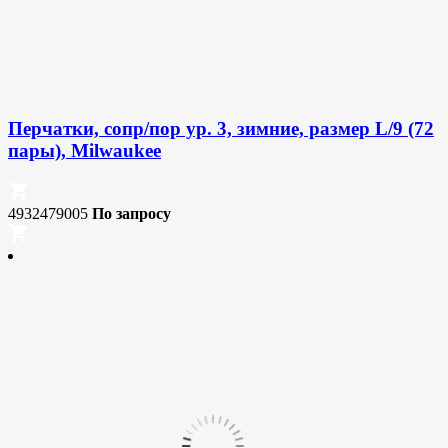
Перчатки, сопр/пор ур. 3, зимние, размер L/9 (72
пары), Milwaukee
4932479005
По запросу