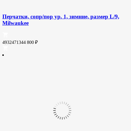
Перчатки, сопр/пор ур. 1, зимние, размер L/9,
Milwaukee
4932471344
800
₽