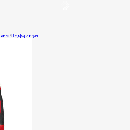
умент
/
Перфораторы