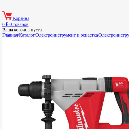
Корзина
0
₽
0 товаров
Ваша корзина пуста
Главная
/
Каталог
/
Электроинструмент и оснастка
/
Электроинстр