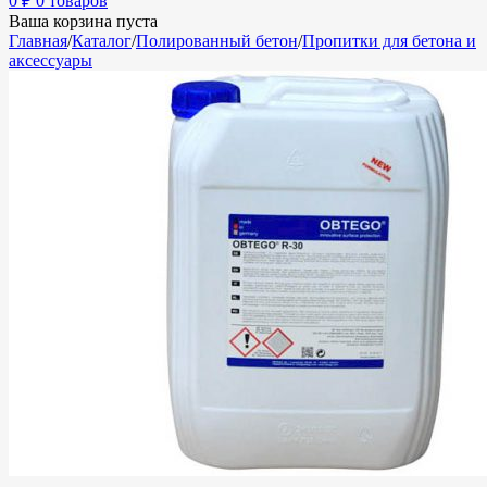
0
₽
0 товаров
Ваша корзина пуста
Главная
/
Каталог
/
Полированный бетон
/
Пропитки для бетона и
аксессуары