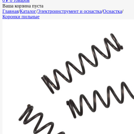
0
₽
0 товаров
Ваша корзина пуста
Главная
/
Каталог
/
Электроинструмент и оснастка
/
Оснастка
/
Коронки пильные