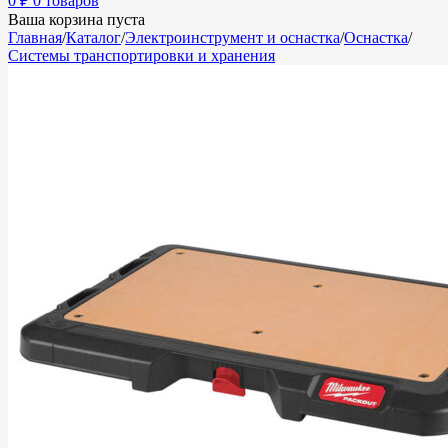
0
₽
0 товаров
Ваша корзина пуста
Главная
/
Каталог
/
Электроинструмент и оснастка
/
Оснастка
/
Системы транспортировки и хранения