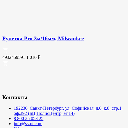
Рулетка Pro 3м/16мм, Milwaukee
4932459591
1 010
₽
Контакты
192236, Санкт-Петербург, ул. Софийская, д.6, к.8, стр.1,
оф.392 (БЦ ПолисЦентр, эт.14)
8 800 25 053 25
info@ss-pt.com