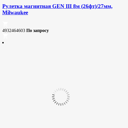
Рулетка магнитная GEN III 8м (26фт)/27мм,
Milwaukee
4932464603
По запросу