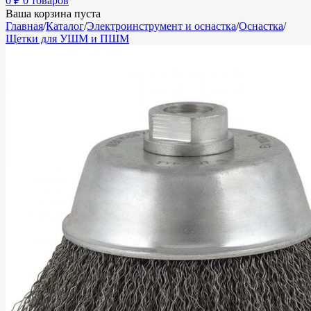
0
₽
0 товаров
Ваша корзина пуста
Главная
/
Каталог
/
Электроинструмент и оснастка
/
Оснастка
/
Щетки для УШМ и ПШМ