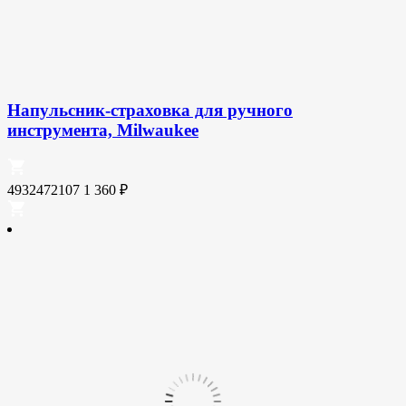
Напульсник-страховка для ручного
инструмента, Milwaukee
4932472107
1 360
₽