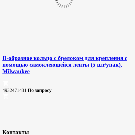
D-образное кольцо с брелоком для крепления с
помощью самоклеющейся ленты (5 шт/упак),
Milwaukee
4932471431
По запросу
Контакты