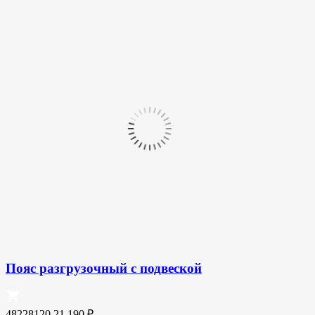
Пояс разгрузочный с подвеской
48228120
21 190
₽