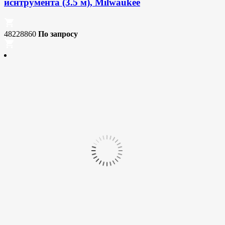
иснтрумента (3.5 м), Milwaukee
48228860
По запросу