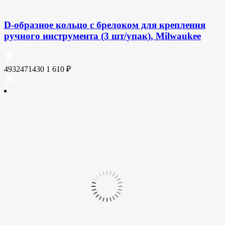
D-образное кольцо с брелоком для крепления
ручного инструмента (3 шт/упак), Milwaukee
4932471430
1 610
₽