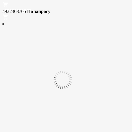
4932363705
По запросу