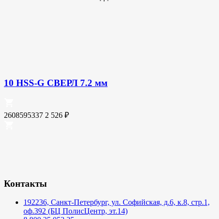
10 HSS-G СВЕРЛ 7.2 мм
2608595337
2 526
₽
Контакты
192236, Санкт-Петербург, ул. Софийская, д.6, к.8, стр.1,
оф.392 (БЦ ПолисЦентр, эт.14)