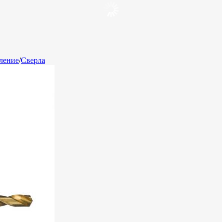
ление
/
Сверла