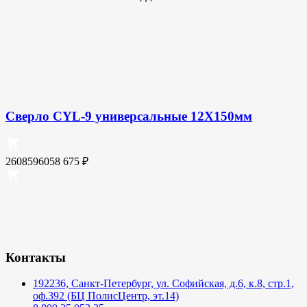
Сверло CYL-9 универсальные 12X150мм
2608596058
675
₽
Контакты
192236, Санкт-Петербург, ул. Софийская, д.6, к.8, стр.1,
оф.392 (БЦ ПолисЦентр, эт.14)