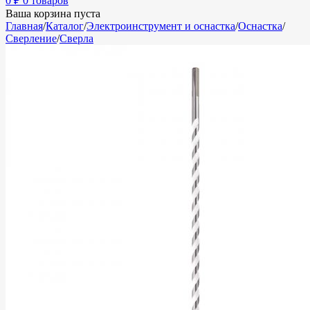
0
₽
0 товаров
Ваша корзина пуста
Главная
/
Каталог
/
Электроинструмент и оснастка
/
Оснастка
/
Сверление
/
Сверла