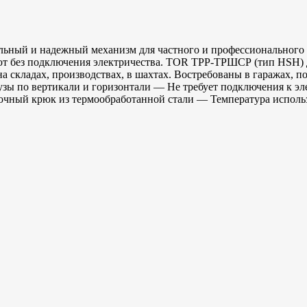
ный и надежный механизм для частного и профессионального 
ют без подключения электричества. TOR ТРР-ТРШСР (тип HSH) до
ы на складах, производствах, в шахтах. Востребованы в гаража
узы по вертикали и горизонтали — Не требует подключения к 
очный крюк из термообработанной стали — Температура использ