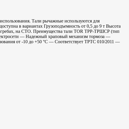
использования. Тали рычажные используются для
ступна в вариантах Грузоподъемность от 0,5 до 9 т Высота
х, погребах, на СТО. Преимущества тали TOR ТРР-ТРШСР (тип
электросети — Надежный храповый механизм тормоза —
ования от -10 до +50 °C — Соответствует ТРТС 010/2011 —