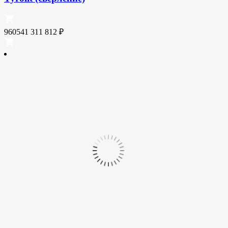
960541
311 812
₽