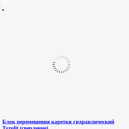
Блок перемещения каретки гидравлический
Tyrolit (сверление)