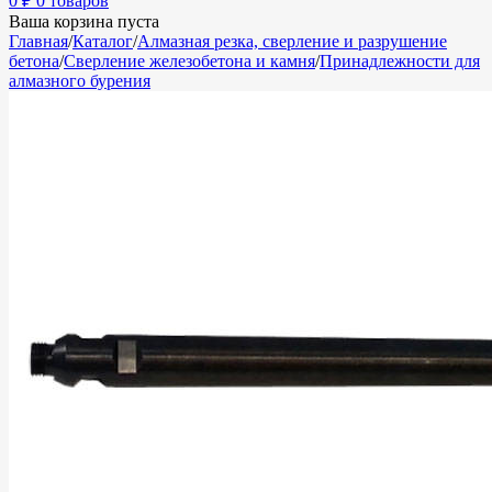
0
₽
0 товаров
Ваша корзина пуста
Главная
/
Каталог
/
Алмазная резка, сверление и разрушение
бетона
/
Сверление железобетона и камня
/
Принадлежности для
алмазного бурения