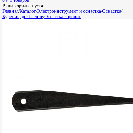
0
₽
0 товаров
Ваша корзина пуста
Главная
/
Каталог
/
Электроинструмент и оснастка
/
Оснастка
/
Бурение, долбление
/
Оснастка коронок