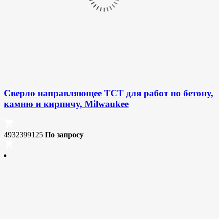
Сверло направляющее ТСТ для работ по бетону,
камню и кирпичу, Milwaukee
4932399125
По запросу