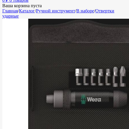
0
₽
0 товаров
Ваша корзина пуста
Главная
/
Каталог
/
Ручной инструмент
/
В наборе
/
Отвертки
ударные