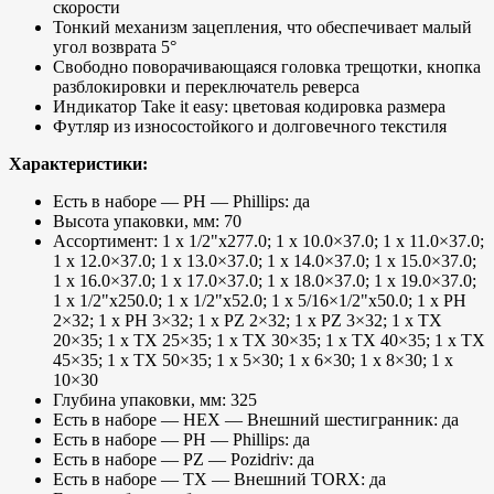
скорости
Тонкий механизм зацепления, что обеспечивает малый
угол возврата 5°
Свободно поворачивающаяся головка трещотки, кнопка
разблокировки и переключатель реверса
Индикатор Take it easy: цветовая кодировка размера
Футляр из износостойкого и долговечного текстиля
Характеристики:
Есть в наборе — PH — Phillips: да
Высота упаковки, мм: 70
Ассортимент: 1 x 1/2"x277.0; 1 x 10.0×37.0; 1 x 11.0×37.0;
1 x 12.0×37.0; 1 x 13.0×37.0; 1 x 14.0×37.0; 1 x 15.0×37.0;
1 x 16.0×37.0; 1 x 17.0×37.0; 1 x 18.0×37.0; 1 x 19.0×37.0;
1 x 1/2"x250.0; 1 x 1/2"x52.0; 1 x 5/16×1/2"x50.0; 1 x PH
2×32; 1 x PH 3×32; 1 x PZ 2×32; 1 x PZ 3×32; 1 x TX
20×35; 1 x TX 25×35; 1 x TX 30×35; 1 x TX 40×35; 1 x TX
45×35; 1 x TX 50×35; 1 x 5×30; 1 x 6×30; 1 x 8×30; 1 x
10×30
Глубина упаковки, мм: 325
Есть в наборе — HEX — Внешний шестигранник: да
Есть в наборе — PH — Phillips: да
Есть в наборе — PZ — Pozidriv: да
Есть в наборе — TX — Внешний TORX: да