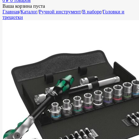
0
₽
0 товаров
Ваша корзина пуста
Главная
/
Каталог
/
Ручной инструмент
/
В наборе
/
Головки и
трещотки