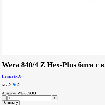
Wera 840/4 Z Hex-Plus бита с 
Печать (PDF)
617
₽
₽
Артикул:
WE-059603
В корзину