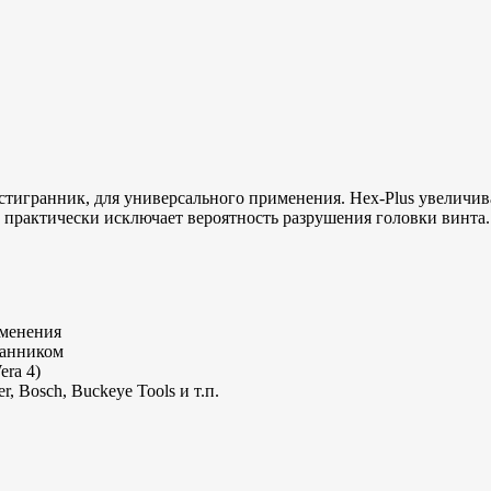
тигранник, для универсального применения. Hex-Plus увеличивае
практически исключает вероятность разрушения головки винта.
именения
ранником
ra 4)
, Bosch, Buckeye Tools и т.п.