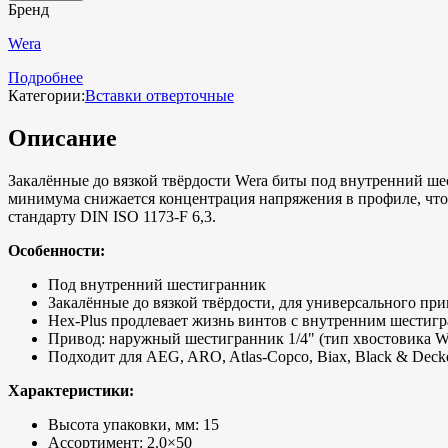
Бренд
Wera
Подробнее
Категории:
Вставки отверточные
Описание
Закалённые до вязкой твёрдости Wera биты под внутренний шес
минимума снижается концентрация напряжения в профиле, что 
стандарту DIN ISO 1173-F 6,3.
Особенности:
Под внутренний шестигранник
Закалённые до вязкой твёрдости, для универсального пр
Hex-Plus продлевает жизнь винтов с внутренним шестиг
Привод: наружный шестигранник 1/4" (тип хвостовика We
Подходит для AEG, ARO, Atlas-Copco, Biax, Black & Decker
Характеристики:
Высота упаковки, мм: 15
Ассортимент: 2.0×50