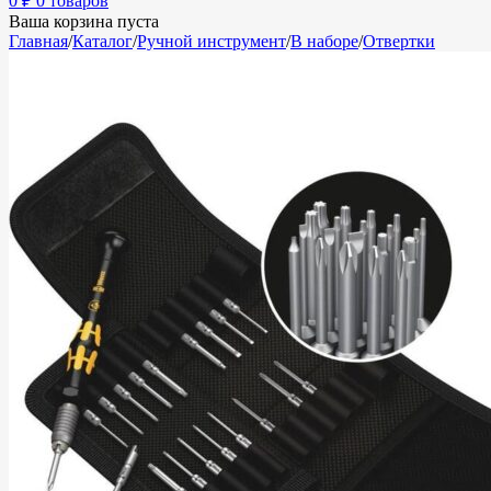
0
₽
0 товаров
Ваша корзина пуста
Главная
/
Каталог
/
Ручной инструмент
/
В наборе
/
Отвертки