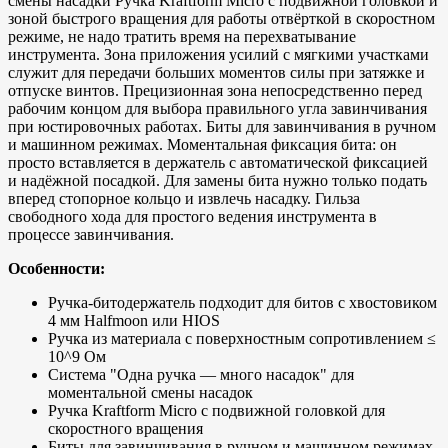
смены насадки Ручка Kraftform Micro с подвижной головкой и
зоной быстрого вращения для работы отвёрткой в скоростном
режиме, не надо тратить время на перехватывание
инструмента. Зона приложения усилий с мягкими участками
служит для передачи больших моментов силы при затяжке и
отпуске винтов. Прецизионная зона непосредственно перед
рабочим концом для выбора правильного угла завинчивания
при юстировочных работах. Биты для завинчивания в ручном
и машинном режимах. Моментальная фиксация бита: он
просто вставляется в держатель с автоматической фиксацией
и надёжной посадкой. Для замены бита нужно только подать
вперед стопорное кольцо и извлечь насадку. Гильза
свободного хода для простого ведения инструмента в
процессе завинчивания.
Особенности:
Ручка-битодержатель подходит для битов с хвостовиком
4 мм Halfmoon или HIOS
Ручка из материала с поверхностным сопротивлением ≤
10^9 Ом
Система "Одна ручка — много насадок" для
моментальной смены насадок
Ручка Kraftform Micro с подвижной головкой для
скоростного вращения
Биты для завинчивания в ручном и машинном режимах