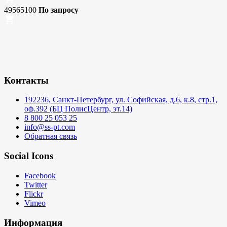
49565100
По запросу
Контакты
192236, Санкт-Петербург, ул. Софийская, д.6, к.8, стр.1,
оф.392 (БЦ ПолисЦентр, эт.14)
8 800 25 053 25
info@ss-pt.com
Обратная связь
Social Icons
Facebook
Twitter
Flickr
Vimeo
Информация