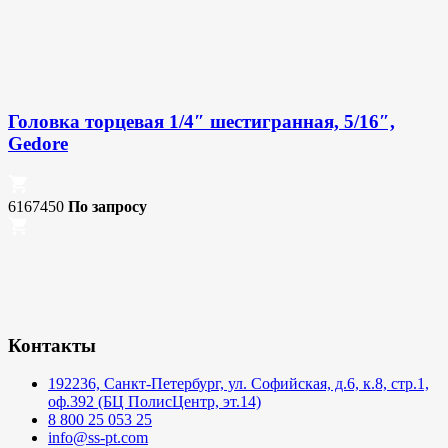
Головка торцевая 1/4″ шестигранная, 5/16″,
Gedore
6167450
По запросу
Контакты
192236, Санкт-Петербург, ул. Софийская, д.6, к.8, стр.1,
оф.392 (БЦ ПолисЦентр, эт.14)
8 800 25 053 25
info@ss-pt.com