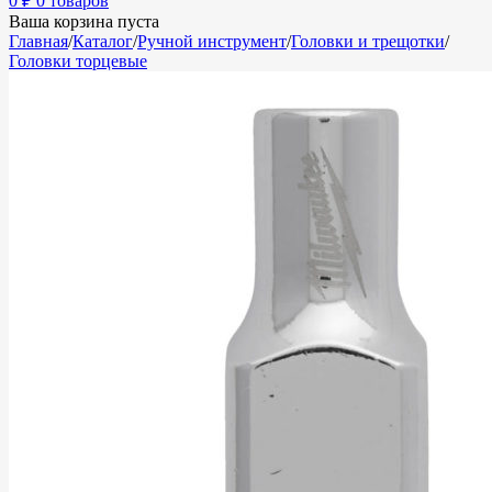
0
₽
0 товаров
Ваша корзина пуста
Главная
/
Каталог
/
Ручной инструмент
/
Головки и трещотки
/
Головки торцевые