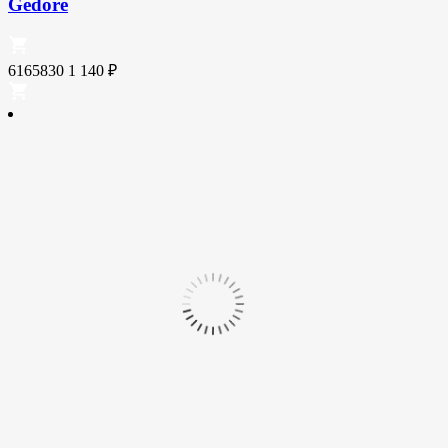
Gedore
6165830
1 140
₽