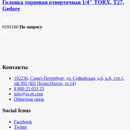
Головка торцевая отверточная 1/4″ TORX, T27,
Gedore
6191160
По запросу
Контакты
192236, Санкт-Петербург, ул. Софийская, д.6, к.8, стр.1,
оф.392 (БЦ ПолисЦентр, эт.14)
8 800 25 053 25
info@ss-pt.com
Обратная связь
Social Icons
Facebook
Twitter