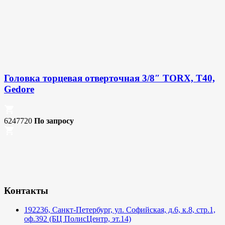
Головка торцевая отверточная 3/8″ TORX, T40,
Gedore
6247720
По запросу
Контакты
192236, Санкт-Петербург, ул. Софийская, д.6, к.8, стр.1,
оф.392 (БЦ ПолисЦентр, эт.14)