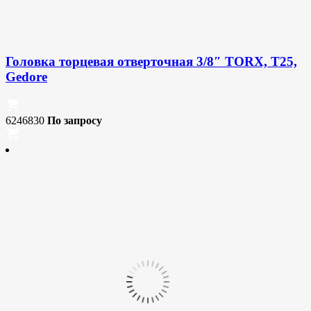
Головка торцевая отверточная 3/8″ TORX, T25,
Gedore
6246830
По запросу