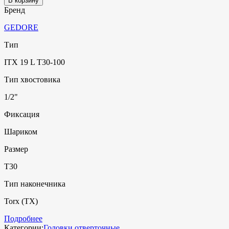
В корзину
Бренд
GEDORE
Тип
ITX 19 L T30-100
Тип хвостовика
1/2"
Фиксация
Шариком
Размер
T30
Тип наконечника
Torx (TX)
Подробнее
Категории:
Головки отверточные