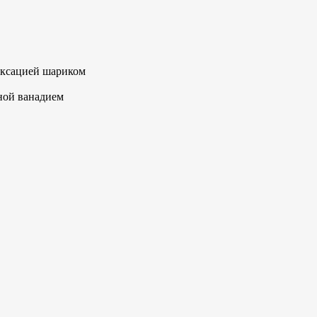
фиксацией шариком
ной ванадием