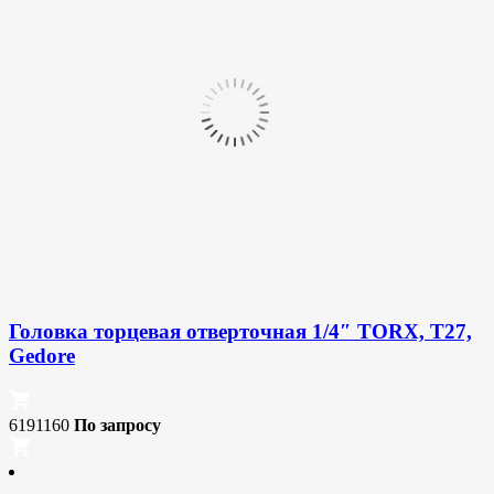
Головка торцевая отверточная 1/4″ TORX, T27,
Gedore
6191160
По запросу