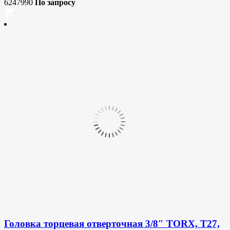
6247990
По запросу
Головка торцевая отверточная 3/8″ TORX, T27,